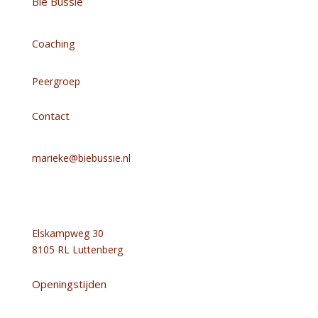
Bie Bussie
Coaching
Peergroep
Contact
marieke@biebussie.nl
+316 13258888
Elskampweg 30
8105 RL Luttenberg
Openingstijden